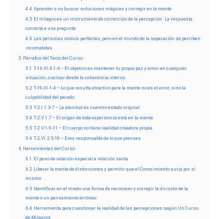
4.4
Aprender a no buscar soluciones mágicas y corregir en la mente
4.5
El milagro es un instrumento de corrección de la percepción. La respuesta
correcta a una pregunta
4.6
Las personas somos perfectas, pero en el mundo de la separación se perciben
incompletas
5
Párrafos del Texto del Curso:
5.1
T-16.VI.4.1-6 – El objetivo es mantener tu propia paz y amor en cualquier
situación, o actuar desde la coherencia interior.
5.2
T-19-III-1-4 – Lo que resulta atractivo para la mente no es el error, sino la
culpabilidad del pecado.
5.3
T-2.I.1.3-7 – La plenitud es nuestro estado original
5.4
T-2.V.1.7 – El origen de toda experiencia está en la mente
5.5
T-2.V.1.9-11 – El cuerpo no tiene realidad creadora propia
5.6
T-2.VI.2.5-10 – Eres responsable de lo que piensas
6
Herramientas del Curso:
6.1
El paso de relación especial a relación santa
6.2
Liberar la mente de distorsiones y permitir que el Conocimiento surja por sí
mismo
6.3
Identificar en el miedo una forma de reconocer y corregir la división de la
mente o un pensamiento erróneo
6.4
Herramienta para cuestionar la realidad de las percepciones según Un Curso
de Milagros