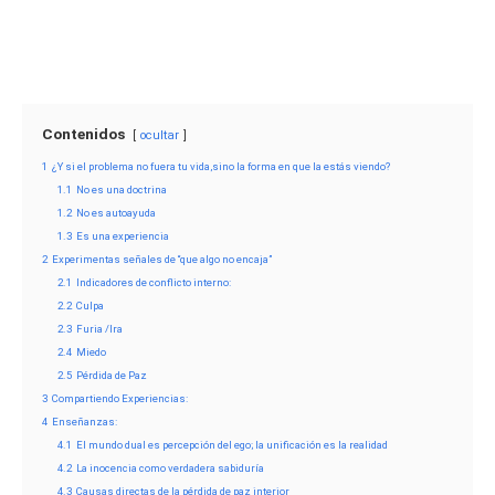
Contenidos
ocultar
1
¿Y si el problema no fuera tu vida,sino la forma en que la estás viendo?
1.1
No es una doctrina
1.2
No es autoayuda
1.3
Es una experiencia
2
Experimentas señales de “que algo no encaja”
2.1
Indicadores de conflicto interno:
2.2
Culpa
2.3
Furia /Ira
2.4
Miedo
2.5
Pérdida de Paz
3
Compartiendo Experiencias:
4
Enseñanzas:
4.1
El mundo dual es percepción del ego; la unificación es la realidad
4.2
La inocencia como verdadera sabiduría
4.3
Causas directas de la pérdida de paz interior