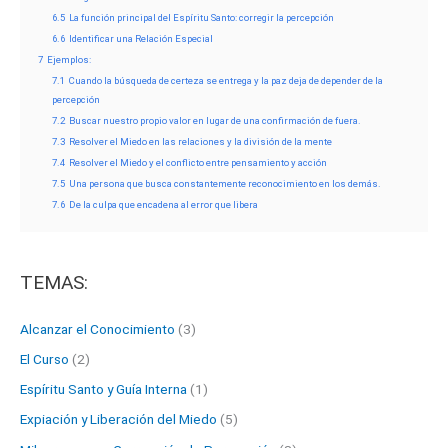
6.5
La función principal del Espíritu Santo: corregir la percepción
6.6
Identificar una Relación Especial
7
Ejemplos:
7.1
Cuando la búsqueda de certeza se entrega y la paz deja de depender de la
percepción
7.2
Buscar nuestro propio valor en lugar de una confirmación de fuera.
7.3
Resolver el Miedo en las relaciones y la división de la mente
7.4
Resolver el Miedo y el conflicto entre pensamiento y acción
7.5
Una persona que busca constantemente reconocimiento en los demás.
7.6
De la culpa que encadena al error que libera
TEMAS:
Alcanzar el Conocimiento
(3)
El Curso
(2)
Espíritu Santo y Guía Interna
(1)
Expiación y Liberación del Miedo
(5)