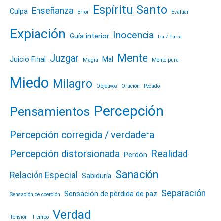
Espíritu Santo
Enseñanza
Culpa
Error
Evaluar
Expiación
Inocencia
Guía interior
Ira / Furia
Mente
Juzgar
Juicio Final
Mal
Magia
Mente pura
Miedo
Milagro
Objetivos
Oración
Pecado
Percepción
Pensamientos
Percepción corregida / verdadera
Percepción distorsionada
Realidad
Perdón
Sanación
Relación Especial
Sabiduría
Separación
Sensación de pérdida de paz
Sensación de coerción
Verdad
Tensión
Tiempo