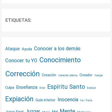
ETIQUETAS:
Conocer a los demás
Ataque
Ayuda
Conocimiento
Conocer tu YO
Corrección
Creación
Creador
Creación interna
Cuerpo
Espíritu Santo
Enseñanza
Culpa
Error
Evaluar
Expiación
Inocencia
Guía interior
Ira / Furia
Mente
Juzgar
Juicio Final
Mal