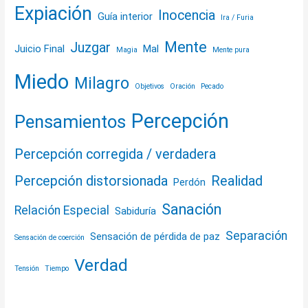
Expiación
Inocencia
Guía interior
Ira / Furia
Mente
Juzgar
Juicio Final
Mal
Magia
Mente pura
Miedo
Milagro
Objetivos
Oración
Pecado
Percepción
Pensamientos
Percepción corregida / verdadera
Percepción distorsionada
Realidad
Perdón
Sanación
Relación Especial
Sabiduría
Separación
Sensación de pérdida de paz
Sensación de coerción
Verdad
Tensión
Tiempo