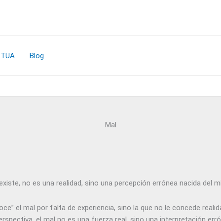
CTUA
Blog
Mal
existe, no es una realidad, sino una percepción errónea nacida del
e” el mal por falta de experiencia, sino la que no le concede realid
rspectiva, el mal no es una fuerza real, sino una interpretación err