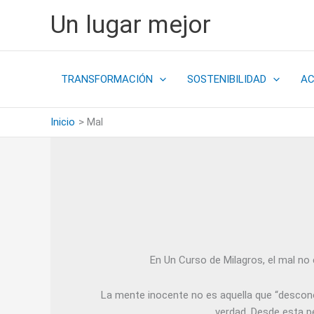
Ir
Un lugar mejor
al
contenido
TRANSFORMACIÓN
SOSTENIBILIDAD
A
Inicio
Mal
En Un Curso de Milagros, el mal no 
La mente inocente no es aquella que “desconoc
verdad. Desde esta pe