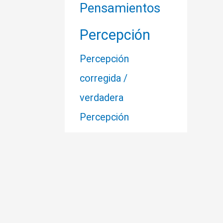
Pensamientos
Percepción
Percepción
corregida /
verdadera
Percepción
distorsionada
Realidad
Perdón
Relación Especial
Sanación
Sabiduría
Sensación de coerción