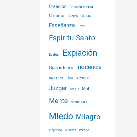
Creación
Creación interna
Creador
Culpa
Cuerpo
Enseñanza
Error
Espíritu Santo
Expiación
Evaluar
Inocencia
Guía interior
Juicio Final
Ira / Furia
Juzgar
Mal
Magia
Mente
Mente pura
Miedo
Milagro
Objetivos
Oración
Pecado