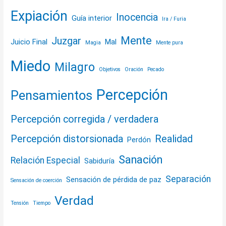
Expiación
Inocencia
Guía interior
Ira / Furia
Mente
Juzgar
Juicio Final
Mal
Magia
Mente pura
Miedo
Milagro
Objetivos
Oración
Pecado
Percepción
Pensamientos
Percepción corregida / verdadera
Percepción distorsionada
Realidad
Perdón
Sanación
Relación Especial
Sabiduría
Separación
Sensación de pérdida de paz
Sensación de coerción
Verdad
Tensión
Tiempo