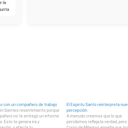
e la
gunta
to con un compañero de trabajo
El Espiritu Santo reinterpreta nue
ón:Sientes resentimiento porque
percepción.
añero no te entregó un informe
A menudo creemos que lo que
o. Esto te genera ira y
percibimos refleja la verdad, pero
ación, y afecta tu
Curso de Milagros enseña que to