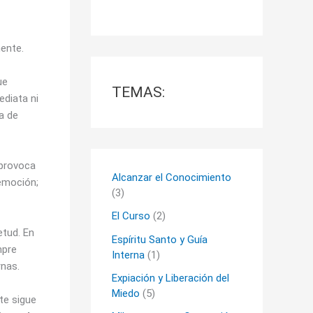
ente.
ue
TEMAS:
ediata ni
a de
 provoca
Alcanzar el Conocimiento
 emoción;
(3)
El Curso
(2)
etud. En
Espíritu Santo y Guía
mpre
Interna
(1)
rnas.
Expiación y Liberación del
Miedo
(5)
te sigue