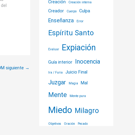
Creación
Creación interna
 del
Creador
Culpa
Cuerpo
 viendo
Enseñanza
Error
y de
Espíritu Santo
Expiación
Evaluar
Inocencia
Guía interior
DM siguiente
→
Juicio Final
Ira / Furia
Juzgar
Mal
Magia
Mente
Mente pura
Miedo
Milagro
Objetivos
Oración
Pecado