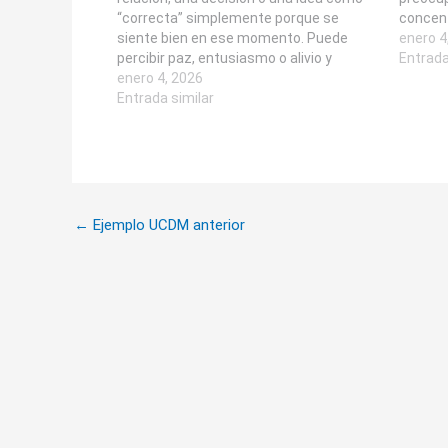
“correcta” simplemente porque se
concent
siente bien en ese momento. Puede
mente) 
enero 4
percibir paz, entusiasmo o alivio y
tu ira 
Entrada
concluir que ha encontrado “la verdad”
enero 4, 2026
pensami
sobre lo que le conviene, sobre quién es
Entrada similar
Reconoc
el otro o sobre sí misma. Mientras esa…
←
Ejemplo UCDM anterior