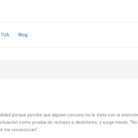
CTUA
Blog
idad porque percibe que alguien cercano no le trata con la atenció
 situación como prueba de rechazo o desinterés, y surge miedo: “N
ue me reconozcan”.