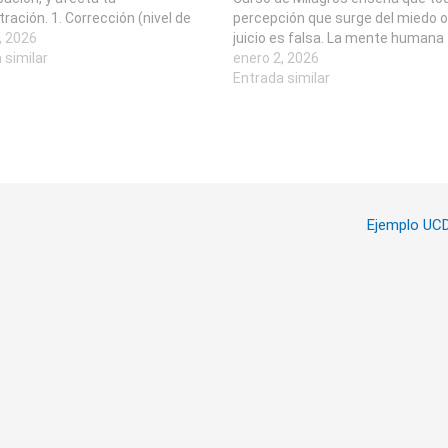
ración. 1. Corrección (nivel de
percepción que surge del miedo o
Qué pasa: Te das cuenta de que
, 2026
juicio es falsa. La mente humana
surge de tus propios
 similar
interpreta el mundo desde el ego,
enero 2, 2026
entos de ataque y culpa.
separación, carencia y conflicto, 
Entrada similar
es que la situación no…
esa forma no sabe lo que…
Ejemplo UC